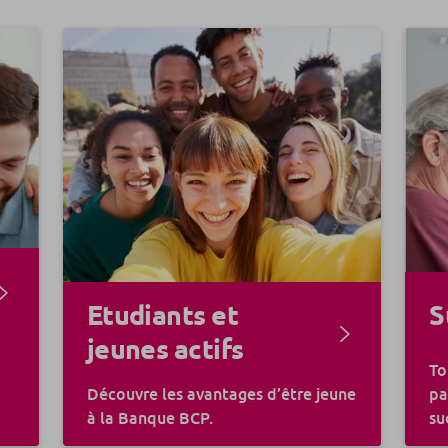
Etudiants et
S
jeunes actifs
To
Découvre les avantages d’être jeune
pa
à la Banque BCP.
su