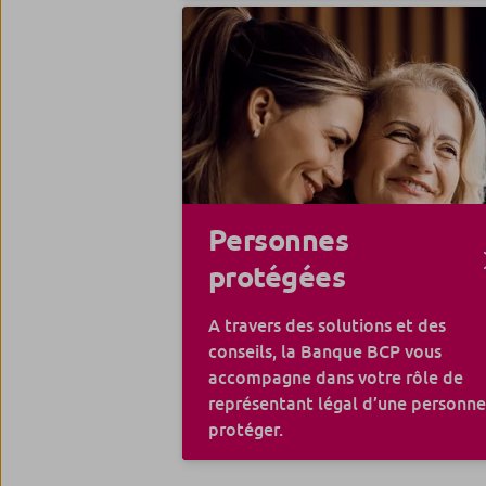
Personnes
protégées
A travers des solutions et des
conseils, la Banque BCP vous
accompagne dans votre rôle de
représentant légal d’une personne
protéger.