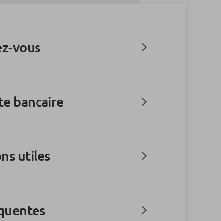
ez-vous
rte bancaire
ns utiles
équentes