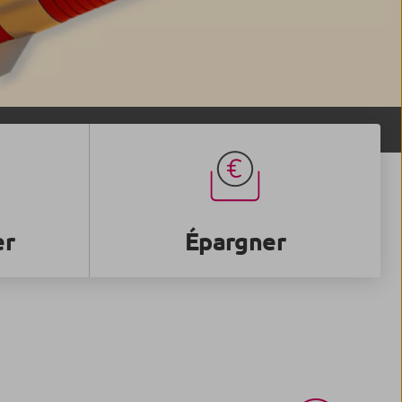
er
Épargner