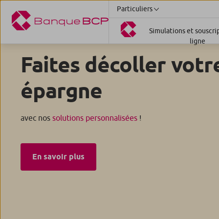
Particuliers
Simulations et souscri
ligne
Faites décoller votr
épargne
avec nos
solutions personnalisées
!
En savoir plus