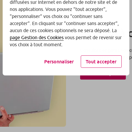
diffusées sur Internet en dehors de notre site et de
nos applications. Vous pouvez "tout accepter",
"personnaliser" vos choix ou "continuer sans
accepter". En cliquant sur "continuer sans accepter",
Banque à 
aucun de ces cookies optionnels ne sera déposé. La
page Gestion des Cookies
vous permet de revenir sur
vos choix à tout moment.
Consultez et gérez vos c
application mobile, télép
Personnaliser
Tout accepter
En savoir plus