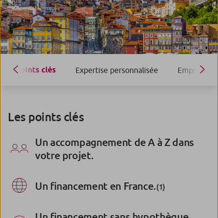
Points clés
Expertise personnalisée
Empruntez à
Les points clés
Un accompagnement de A à Z dans
votre projet.
Un financement en France.
(1)
Un financement sans hypothèque