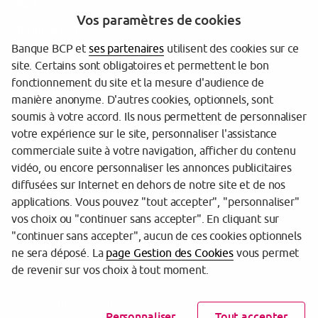
Nos offres
Vos paramètres de cookies
Banque BCP
Banque BCP et
ses partenaires
utilisent des cookies sur ce
site. Certains sont obligatoires et permettent le bon
fonctionnement du site et la mesure d'audience de
manière anonyme. D'autres cookies, optionnels, sont
soumis à votre accord. Ils nous permettent de personnaliser
votre expérience sur le site, personnaliser l'assistance
commerciale suite à votre navigation, afficher du contenu
Tarifs et informations réglementaires
vidéo, ou encore personnaliser les annonces publicitaires
diffusées sur Internet en dehors de notre site et de nos
Espace sécurité
applications. Vous pouvez "tout accepter", "personnaliser"
vos choix ou "continuer sans accepter". En cliquant sur
Gestion des cookies
"continuer sans accepter", aucun de ces cookies optionnels
Protection de vos données personnelles
ne sera déposé. La
page Gestion des Cookies
vous permet
de revenir sur vos choix à tout moment.
Mentions légales
Accessibilité (partiellement conforme)
Personnaliser
Tout accepter