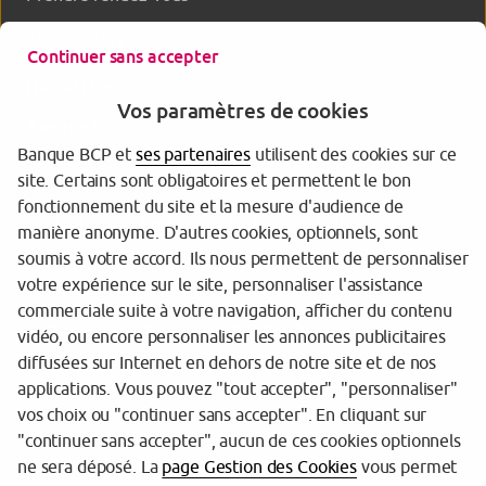
Clôturer un produit
Continuer sans accepter
Nos offres
Vos paramètres de cookies
Banque BCP
Banque BCP et
ses partenaires
utilisent des cookies sur ce
site. Certains sont obligatoires et permettent le bon
fonctionnement du site et la mesure d'audience de
manière anonyme. D'autres cookies, optionnels, sont
soumis à votre accord. Ils nous permettent de personnaliser
votre expérience sur le site, personnaliser l'assistance
commerciale suite à votre navigation, afficher du contenu
Tarifs et informations réglementaires
vidéo, ou encore personnaliser les annonces publicitaires
diffusées sur Internet en dehors de notre site et de nos
Espace sécurité
applications. Vous pouvez "tout accepter", "personnaliser"
vos choix ou "continuer sans accepter". En cliquant sur
Gestion des cookies
"continuer sans accepter", aucun de ces cookies optionnels
Protection de vos données personnelles
ne sera déposé. La
page Gestion des Cookies
vous permet