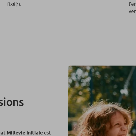
fixé
.
l’e
(1)
ver
sions
at Millevie Initiale
est