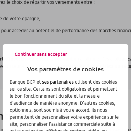
vez le choix de répartir vos versements entre :
e de votre épargne,
pour accéder au potentiel de performance des marchés financie
Continuer sans accepter
rt d’investissement
en effectuant un arbitrage. Ces arbitrages 
vestisseur et vos besoins :
dynamisation des intérêts ou sécu
Vos paramètres de cookies
Banque BCP et
ses partenaires
utilisent des cookies
sur ce site. Certains sont obligatoires et permettent
le bon fonctionnement du site et la mesure
d'audience de manière anonyme. D'autres cookies,
optionnels, sont soumis à votre accord. Ils nous
trat de l’enfant
permettent de personnaliser votre expérience sur le
site, personnaliser l'assistance commerciale suite à
jusqu’à l’âge que vous aurez fixé pour l’enfant entre 18 et 25 a