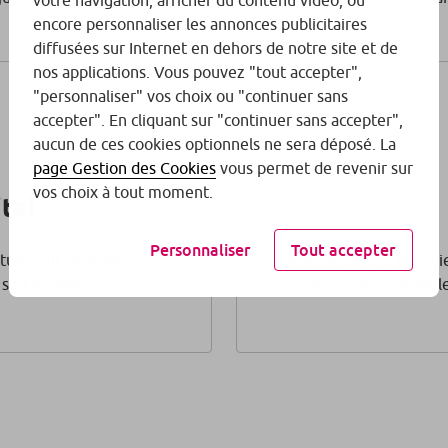
votre navigation, afficher du contenu vidéo, ou
encore personnaliser les annonces publicitaires
diffusées sur Internet en dehors de notre site et de
nos applications. Vous pouvez "tout accepter",
"personnaliser" vos choix ou "continuer sans
accepter". En cliquant sur "continuer sans accepter",
aucun de ces cookies optionnels ne sera déposé. La
page Gestion des Cookies
vous permet de revenir sur
vos choix à tout moment.
tal
Personnaliser
Tout accepter
itué pour l’entrée de
Avec le contrat Millevi
s son premier
offrez à votre enfant le