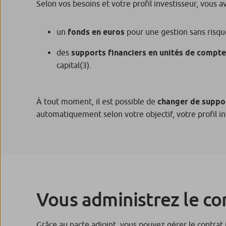
Selon vos besoins et votre profil investisseur, vous a
un
fonds en euros
pour une gestion sans risqu
des
supports financiers en unités de compte
capital
(3)
.
À tout moment, il est possible de
changer de suppo
automatiquement selon votre objectif, votre profil in
Vous administrez le con
Grâce au pacte adjoint, vous pouvez gérer le contrat 