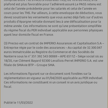
plafond est plus favorable pour l’adhérent-assuré.Le PASS retenu est
celui de l’année précédente pour les salariés et celui de l’année en
cours pour les TNS. Par ailleurs, à cette enveloppe de déduction, vous
devez soustraire les versements que vous auriez déjà faits sur d’autres
produits d’épargne retraite donnant lieu à une défiscalisation pour la
même année. Ces informations ne sont qu’une présentation simplifiée
du régime fiscal du PER individuel applicable aux personnes physiques
ayant leur domicile fiscal en France.
(3) Preciso est un contrat de IMPERIO Assurances et Capitalisation S.A –
Entreprise régie par le code des assurances – Au capital de 32.300.047
euros Immatriculée au Registre du Commerce et des Sociétés de
Nanterre sous le n° 351 392 543 00069 – APE 6511Z – Siège social sis au
18/20, rue Clément Bayard 92300 Levallois-Perret IMPERIO S.A. est une
filiale de SMAvie BTP – Groupe SMA.
Les informations figurant sur ce document sont fondées sur la
réglementation en vigueur au 01/04/2020 applicable au PER individuel.
Ces informations ne constituent ni un conseil ni un avis juridique ou
fiscal.
Publié le 11/03/2022