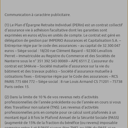
Communication à caractère publicitaire.
(1) Le Plan d’Épargne Retraite Individuel (PERin) est un contrat collectif
d’assurance vie à adhésion facultative dont les garanties sont
exprimées en euros et/ou en unités de compte. Le contrat est géré en
délégation de gestion par IMPERIO Assurances et Capitalisation S.A. –
Entreprise régie par le code des assurances – au capital de 32.300.047
euros – Siège social : 18/20 rue Clément Bayard – 92300 Levallois
Perret – Immatriculée au Registre du Commerce et des Sociétés de
Nanterre sous le n° 351 392 543 00069 – APE 6511 Z. L’assureur du
contrat est SMAvie – Société mutuelle d’assurance sur la vie du
bâtiment et des travaux publics – Société d’assurance mutuelle à
cotisations fixes – Entreprise régie par le Code des assurances – RCS
PARIS 775 684 772 – Siège social : 8 rue Louis Armand CS 71201 – 75738
Paris cedex 15.
(2) Dans la limite de 10 % de vos revenus nets d’activités
professionnelles de l’année précédente ou de l’année en cours si vous
êtes Travailleur non salarié (TNS). Les revenus d’activités
professionnelles pris en compte pour ce calcul sont plafonnés à un
montant égal à 8 fois le Plafond Annuel de la Sécurité Sociale (PASS)
(augmenté de 15% de la fraction du bénéfice (ou revenu) imposable
comprise entre 1 et 8 PASS si vous êtes TNS), ou 10% du PASS, si ce