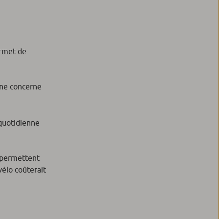
ermet de
l ne concerne
 quotidienne
s permettent
vélo coûterait