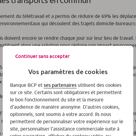
pement du télétravail et a permis de réduire de 69% les déplac
 environnementaux qui découlent des trajets domicile-bureau
(1)
is doivent encore se rendre chaque jour sur leur lieu de travail.
nstituent alors une solution pour réduire son impact environne
Continuer sans accepter
54 fois plus de CO
2
par passager qu’un métro et 62 fois plus q
Vos paramètres de cookies
être plus importantes, il permet de transporter en une fois un 
aux mêmes horaires
.
(4)
Banque BCP et
ses partenaires
utilisent des cookies
sur ce site. Certains sont obligatoires et permettent
 de réduire fortement le coût des transports en commun :
le bon fonctionnement du site et la mesure
d'audience de manière anonyme. D'autres cookies,
l’employeur à hauteur de 50% du prix des abonnements nécess
optionnels, sont soumis à votre accord. Ils nous
 sur les transports publics et les services publics de location de 
permettent de personnaliser votre expérience sur le
site, personnaliser l'assistance commerciale suite à
s employeurs pour proposer jusqu’à 800€ (exonérés d’impôts e