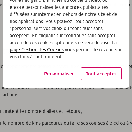
votre navigation, afficher du contenu vidéo, ou
ient les « mobilités douces » sur le trajet domicile-travail avec le
encore personnaliser les annonces publicitaires
diffusées sur Internet en dehors de notre site et de
nos applications. Vous pouvez "tout accepter",
"personnaliser" vos choix ou "continuer sans
accepter". En cliquant sur "continuer sans accepter",
aucun de ces cookies optionnels ne sera déposé. La
 trajets
page Gestion des Cookies
vous permet de revenir sur
vos choix à tout moment.
 déplacements domicile-travail ne sont pas les seuls à être e
Personnaliser
Tout accepter
ur les distances parcourues et, par conséquent, sur les polluant
 carbone :
 limitent le nombre d’allers et retours ;
r le nombre de kms parcourus ou faire ses courses à pied ou à v