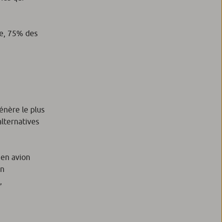
ne, 75% des
énère le plus
alternatives
’en avion
un
,