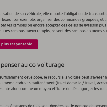
lisation de son véhicule, elle reporte l’obligation de transport su
 réflexes : par exemple, organiser des commandes groupées, utili
 par les camions ou encore accepter des délais de livraison plus
ue. Des camions mieux remplis, ce sont des camions en moins sur
 plus responsable
: penser au co-voiturage
uffisamment développé, le recours à la voiture peut s’avérer n
au même endroit simultanément (trajet domicile / travail, ac
présente alors comme un moyen efficace de désengorger les rout
le : les émissions de CO2 sont divisées par le nombre de person