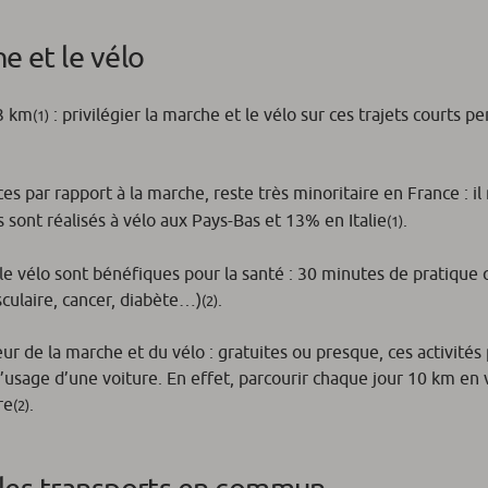
he et le vélo
 3 km
: privilégier la marche et le vélo sur ces trajets courts p
(1)
ces par rapport à la marche, reste très minoritaire en France : i
sont réalisés à vélo aux Pays-Bas et 13% en Italie
.
(1)
le vélo sont bénéfiques pour la santé : 30 minutes de pratique
sculaire, cancer, diabète…)
.
(2)
ur de la marche et du vélo : gratuites ou presque, ces activité
’usage d’une voiture. En effet, parcourir chaque jour 10 km en 
re
.
(2)
er les transports en commun