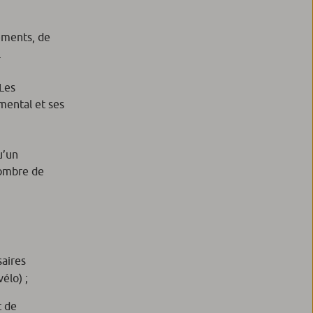
ements, de
.
 Les
mental et ses
u’un
nombre de
aires
vélo) ;
t de