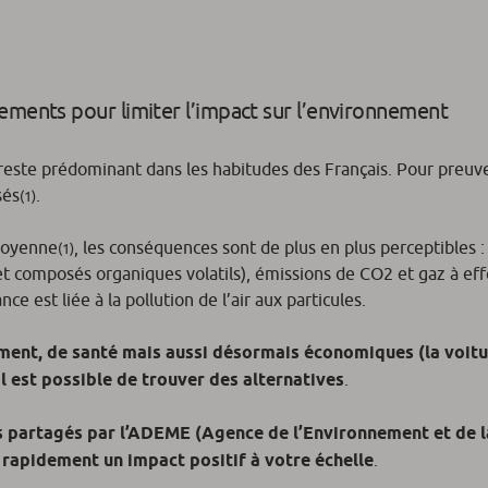
ements pour limiter l’impact sur l’environnement
e reste prédominant dans les habitudes des Français. Pour preu
sés
.
(1)
 moyenne
, les conséquences sont de plus en plus perceptibles : 
(1)
 et composés organiques volatils), émissions de CO
2
et gaz à eff
ce est liée à la pollution de l’air aux particules.
ement, de santé mais aussi désormais économiques (la voit
 il est possible de trouver des alternatives
.
s partagés par l’ADEME (Agence de l’Environnement et de l
 rapidement un impact positif à votre échelle
.