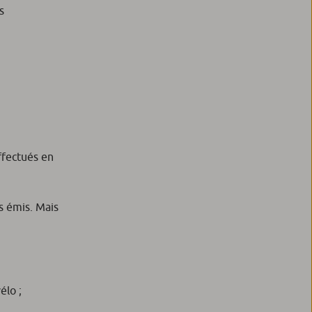
s
ffectués en
s émis. Mais
élo ;