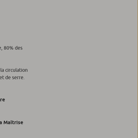
ve, 80% des
la circulation
et de serre.
ure
a Maîtrise