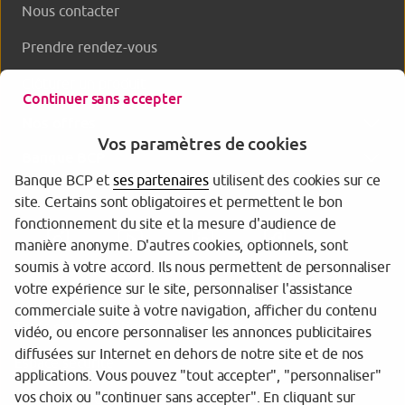
Nous contacter
Prendre rendez-vous
Clôturer un produit
Continuer sans accepter
Nos offres
Vos paramètres de cookies
Banque BCP
Banque BCP et
ses partenaires
utilisent des cookies sur ce
site. Certains sont obligatoires et permettent le bon
fonctionnement du site et la mesure d'audience de
manière anonyme. D'autres cookies, optionnels, sont
soumis à votre accord. Ils nous permettent de personnaliser
votre expérience sur le site, personnaliser l'assistance
commerciale suite à votre navigation, afficher du contenu
Tarifs et informations réglementaires
vidéo, ou encore personnaliser les annonces publicitaires
diffusées sur Internet en dehors de notre site et de nos
Espace sécurité
applications. Vous pouvez "tout accepter", "personnaliser"
vos choix ou "continuer sans accepter". En cliquant sur
Gestion des cookies