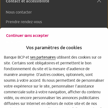
Contact et accessibilité
Nous contacter
Prendre rendez-vous
Clôturer un produit
Continuer sans accepter
Nos offres
Vos paramètres de cookies
Banque BCP
Banque BCP et
ses partenaires
utilisent des cookies sur ce
site. Certains sont obligatoires et permettent le bon
fonctionnement du site et la mesure d'audience de
manière anonyme. D'autres cookies, optionnels, sont
soumis à votre accord. Ils nous permettent de personnaliser
votre expérience sur le site, personnaliser l'assistance
commerciale suite à votre navigation, afficher du contenu
Tarifs et informations réglementaires
vidéo, ou encore personnaliser les annonces publicitaires
diffusées sur Internet en dehors de notre site et de nos
Espace sécurité