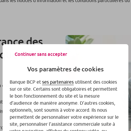
s les notices d’information et les conditions particulières du 
rance des
que BCP ?
Continuer sans accepter
Vos paramètres de cookies
Banque BCP et
ses partenaires
utilisent des cookies
 charge par la
sur ce site. Certains sont obligatoires et permettent
le bon fonctionnement du site et la mesure
mite de durée ;
d'audience de manière anonyme. D'autres cookies,
optionnels, sont soumis à votre accord. Ils nous
is pour les
permettent de personnaliser votre expérience sur le
site, personnaliser l'assistance commerciale suite à
rofessions à risque