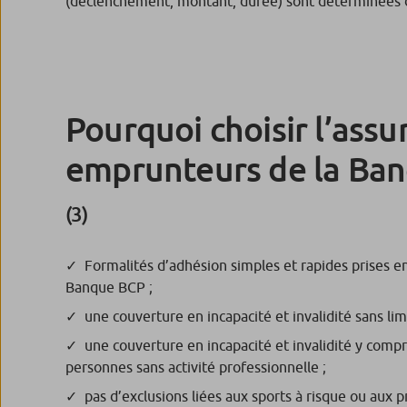
(déclenchement, montant, durée) sont déterminées dan
Pourquoi choisir l’assu
emprunteurs de la Ban
(3)
Formalités d’adhésion simples et rapides prises en
Banque BCP ;
une couverture en incapacité et invalidité sans li
une couverture en incapacité et invalidité y compr
personnes sans activité professionnelle ;
pas d’exclusions liées aux sports à risque ou aux p