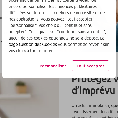
votre navigation, afficher du contenu vidéo, ou
encore personnaliser les annonces publicitaires
profession ou
diffusées sur Internet en dehors de notre site et de
ur le plan de
nos applications. Vous pouvez "tout accepter",
"personnaliser" vos choix ou "continuer sans
accepter". En cliquant sur "continuer sans accepter",
on du contrat ;
aucun de ces cookies optionnels ne sera déposé. La
 à votre assurance
page Gestion des Cookies
vous permet de revenir sur
vos choix à tout moment.
Personnaliser
Tout accepter
Protégez v
d’imprévu
Un achat immobilier, quel
investissement locatif…
et préparé. Il s’agit bien