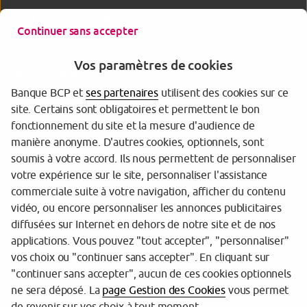
Clôturer un produit
Continuer sans accepter
Nos offres
Vos paramètres de cookies
Banque BCP
Banque BCP et
ses partenaires
utilisent des cookies sur ce
site. Certains sont obligatoires et permettent le bon
fonctionnement du site et la mesure d'audience de
manière anonyme. D'autres cookies, optionnels, sont
soumis à votre accord. Ils nous permettent de personnaliser
votre expérience sur le site, personnaliser l'assistance
commerciale suite à votre navigation, afficher du contenu
Tarifs et informations réglementaires
vidéo, ou encore personnaliser les annonces publicitaires
diffusées sur Internet en dehors de notre site et de nos
Espace sécurité
applications. Vous pouvez "tout accepter", "personnaliser"
vos choix ou "continuer sans accepter". En cliquant sur
Gestion des cookies
"continuer sans accepter", aucun de ces cookies optionnels
Protection de vos données personnelles
ne sera déposé. La
page Gestion des Cookies
vous permet
de revenir sur vos choix à tout moment.