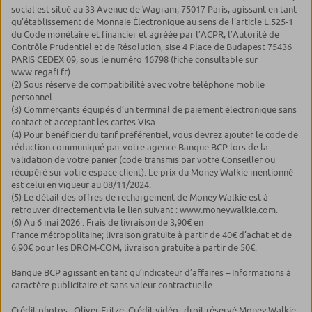
social est situé au 33 Avenue de Wagram, 75017 Paris, agissant en tant
qu’établissement de Monnaie Électronique au sens de l’article L.525-1
du Code monétaire et financier et agréée par l’ACPR, l’Autorité de
Contrôle Prudentiel et de Résolution, sise 4 Place de Budapest 75436
PARIS CEDEX 09, sous le numéro 16798 (fiche consultable sur
www.regafi.fr)
(2) Sous réserve de compatibilité avec votre téléphone mobile
personnel.
(3) Commerçants équipés d’un terminal de paiement électronique sans
contact et acceptant les cartes Visa.
(4) Pour bénéficier du tarif préférentiel, vous devrez ajouter le code de
réduction communiqué par votre agence Banque BCP lors de la
validation de votre panier (code transmis par votre Conseiller ou
récupéré sur votre espace client). Le prix du Money Walkie mentionné
est celui en vigueur au 08/11/2024.
(5) Le détail des offres de rechargement de Money Walkie est à
retrouver directement via le lien suivant : www.moneywalkie.com.
(6) Au 6 mai 2026 : Frais de livraison de 3,90€ en
France métropolitaine; livraison gratuite à partir de 40€ d’achat et de
6,90€ pour les DROM-COM, livraison gratuite à partir de 50€.
Banque BCP agissant en tant qu’indicateur d’affaires – Informations à
caractère publicitaire et sans valeur contractuelle.
Crédit photos : Oliver Fritze. Crédit vidéo : droit réservé Money Walkie.