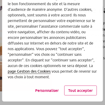
le bon fonctionnement du site et la mesure
Adaptée d
d'audience de manière anonyme. D'autres cookies,
optionnels, sont soumis à votre accord. Ils nous
permettent de personnaliser votre expérience sur le
La Carte Visa Classic BC
site, personnaliser l'assistance commerciale suite à
24h/24
et de
réaliser 
votre navigation, afficher du contenu vidéo, ou
Vous pouvez profitez en
encore personnaliser les annonces publicitaires
invalidité) pour vous et 
diffusées sur Internet en dehors de notre site et de
titres de transport (ou l
nos applications. Vous pouvez "tout accepter",
"personnaliser" vos choix ou "continuer sans
Pour plus d’informations
accepter". En cliquant sur "continuer sans accepter",
aucun de ces cookies optionnels ne sera déposé. La
page Gestion des Cookies
vous permet de revenir sur
vos choix à tout moment.
Personnaliser
Tout accepter