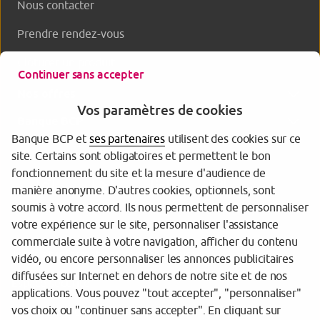
Nous contacter
Prendre rendez-vous
Clôturer un produit
Continuer sans accepter
Nos offres
Vos paramètres de cookies
Banque BCP
Banque BCP et
ses partenaires
utilisent des cookies sur ce
site. Certains sont obligatoires et permettent le bon
fonctionnement du site et la mesure d'audience de
manière anonyme. D'autres cookies, optionnels, sont
soumis à votre accord. Ils nous permettent de personnaliser
votre expérience sur le site, personnaliser l'assistance
commerciale suite à votre navigation, afficher du contenu
Tarifs et informations réglementaires
vidéo, ou encore personnaliser les annonces publicitaires
diffusées sur Internet en dehors de notre site et de nos
Espace sécurité
applications. Vous pouvez "tout accepter", "personnaliser"
vos choix ou "continuer sans accepter". En cliquant sur
Gestion des cookies