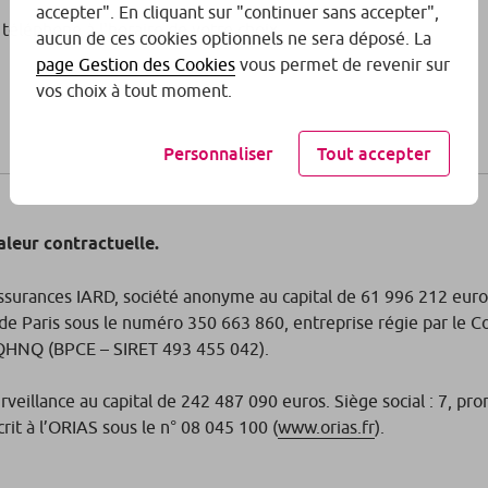
accepter". En cliquant sur "continuer sans accepter",
téléphone à l'horaire de votre choix.
aucun de ces cookies optionnels ne sera déposé. La
page Gestion des Cookies
vous permet de revenir sur
vos choix à tout moment.
Personnaliser
Tout accepter
aleur contractuelle.
surances IARD, société anonyme au capital de 61 996 212 euros
e Paris sous le numéro 350 663 860, entreprise régie par le Co
1QHNQ (BPCE – SIRET 493 455 042).
urveillance au capital de 242 487 090 euros. Siège social : 7,
it à l’ORIAS sous le n° 08 045 100 (
www.orias.fr
).