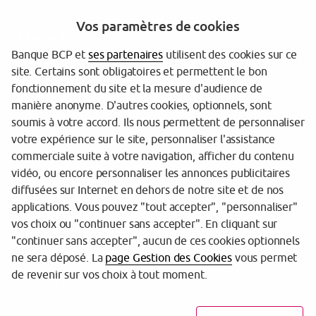
Nos offres
Vos paramètres de cookies
Banque BCP
Banque BCP et
ses partenaires
utilisent des cookies sur ce
site. Certains sont obligatoires et permettent le bon
fonctionnement du site et la mesure d'audience de
manière anonyme. D'autres cookies, optionnels, sont
soumis à votre accord. Ils nous permettent de personnaliser
votre expérience sur le site, personnaliser l'assistance
commerciale suite à votre navigation, afficher du contenu
Tarifs et informations réglementaires
vidéo, ou encore personnaliser les annonces publicitaires
diffusées sur Internet en dehors de notre site et de nos
Espace sécurité
applications. Vous pouvez "tout accepter", "personnaliser"
vos choix ou "continuer sans accepter". En cliquant sur
Gestion des cookies
"continuer sans accepter", aucun de ces cookies optionnels
Protection de vos données personnelles
ne sera déposé. La
page Gestion des Cookies
vous permet
de revenir sur vos choix à tout moment.
Mentions légales
Accessibilité (partiellement conforme)