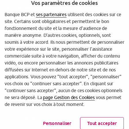
Vos paramètres de cookies
Nos offres
Banque BCP et
ses partenaires
utilisent des cookies sur ce
Banque BCP
site. Certains sont obligatoires et permettent le bon
fonctionnement du site et la mesure d'audience de
manière anonyme. D'autres cookies, optionnels, sont
soumis à votre accord. Ils nous permettent de personnaliser
votre expérience sur le site, personnaliser l'assistance
commerciale suite à votre navigation, afficher du contenu
vidéo, ou encore personnaliser les annonces publicitaires
diffusées sur Internet en dehors de notre site et de nos
Tarifs et informations réglementaires
applications. Vous pouvez "tout accepter", "personnaliser"
vos choix ou "continuer sans accepter". En cliquant sur
Espace sécurité
"continuer sans accepter", aucun de ces cookies optionnels
Gestion des cookies
ne sera déposé. La
page Gestion des Cookies
vous permet
de revenir sur vos choix à tout moment.
Protection de vos données personnelles
Mentions légales
Personnaliser
Tout accepter