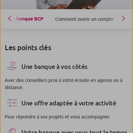
La Banque BCP
Comment ouvrir un compte
Cha
Les points clés
Une banque à vos côtés
Avec des conseillers pros à votre écoute en agence ou à
distance.
Une offre adaptée à votre activité
Pour répondre à vos projets et vous accompagner.
Votre banque avec vous tout le temps