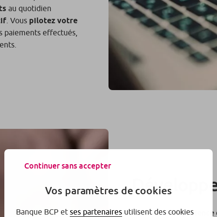
ts
au quotidien
if
. Vous
pilotez votre
es paiements effectués,
ents.
Continuer sans accepter
Développez
Vos paramètres de cookies
Banque BCP et
ses partenaires
utilisent des cookies
Améliorez
l’expérience 