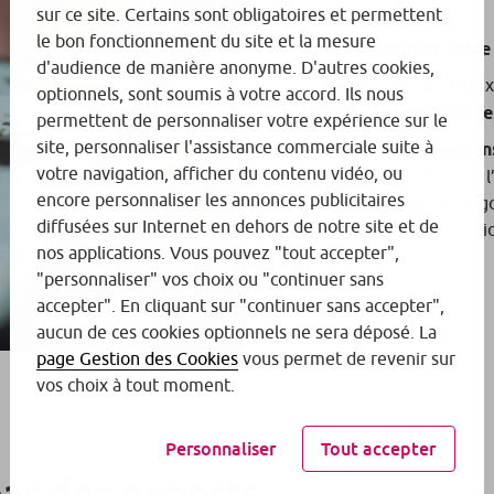
sur ce site. Certains sont obligatoires et permettent
le bon fonctionnement du site et la mesure
Personnalisez votre
d'audience de manière anonyme. D'autres cookies,
Dynamisez votre taux
optionnels, sont soumis à votre accord. Ils nous
100% adaptées pour le
permettent de personnaliser votre expérience sur le
site, personnaliser l'assistance commerciale suite à
Limitez les abandon
votre navigation, afficher du contenu vidéo, ou
qui permet de solliciter 
encore personnaliser les annonces publicitaires
jugées risquées par l’al
diffusées sur Internet en dehors de notre site et de
absence d’authentificati
nos applications. Vous pouvez "tout accepter",
"personnaliser" vos choix ou "continuer sans
accepter". En cliquant sur "continuer sans accepter",
aucun de ces cookies optionnels ne sera déposé. La
page Gestion des Cookies
vous permet de revenir sur
vos choix à tout moment.
Personnaliser
Tout accepter
r des experts