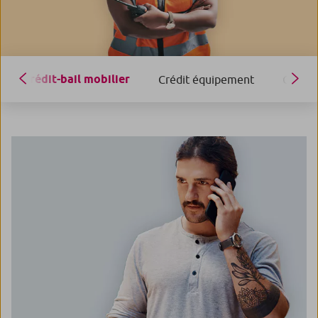
Crédit-bail mobilier
Crédit équipement
Crédit