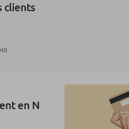
 clients
e
(2)
ment en N