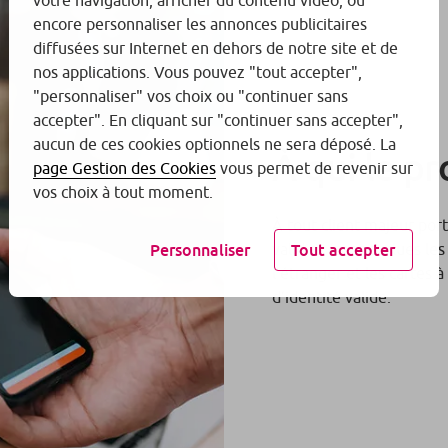
votre navigation, afficher du contenu vidéo, ou
encore personnaliser les annonces publicitaires
diffusées sur Internet en dehors de notre site et de
nos applications. Vous pouvez "tout accepter",
"personnaliser" vos choix ou "continuer sans
accepter". En cliquant sur "continuer sans accepter",
aucun de ces cookies optionnels ne sera déposé. La
À qui le pr
page Gestion des Cookies
vous permet de revenir sur
vos choix à tout moment.
À tout client majeur por
validité (sont exclues les
Personnaliser
Tout accepter
l’étranger et les cartes 
d’identité valide.