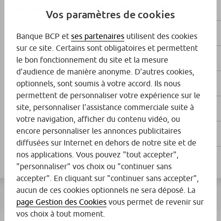
Les faux placements financiers / bitcoins
Vos paramètres de cookies
Les fausses petites annonces
Banque BCP et
ses partenaires
utilisent des cookies
sur ce site. Certains sont obligatoires et permettent
Escroquerie sentimentale
le bon fonctionnement du site et la mesure
d'audience de manière anonyme. D'autres cookies,
La fraude 419 (aussi appelée scam 419…)
optionnels, sont soumis à votre accord. Ils nous
permettent de personnaliser votre expérience sur le
site, personnaliser l'assistance commerciale suite à
La fraude au président
votre navigation, afficher du contenu vidéo, ou
encore personnaliser les annonces publicitaires
La fraude au RIB/IBAN
diffusées sur Internet en dehors de notre site et de
nos applications. Vous pouvez "tout accepter",
"personnaliser" vos choix ou "continuer sans
accepter". En cliquant sur "continuer sans accepter",
aucun de ces cookies optionnels ne sera déposé. La
page Gestion des Cookies
vous permet de revenir sur
vos choix à tout moment.