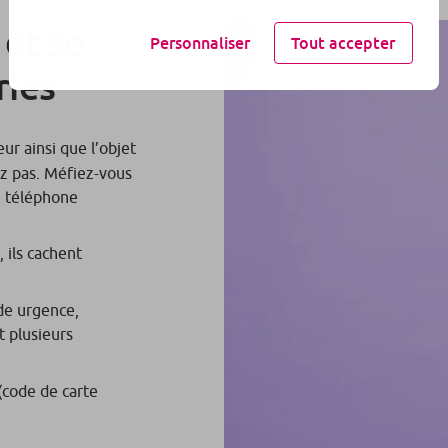
 et se
Personnaliser
Tout accepter
ries
ur ainsi que l’objet
ez pas. Méfiez-vous
e téléphone
, ils cachent
nde urgence,
nt plusieurs
(code de carte