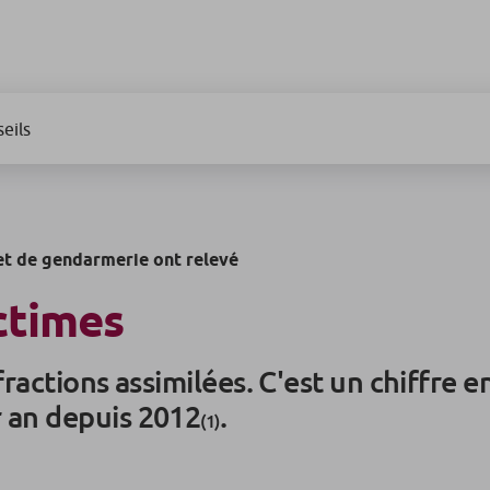
eils
 et de gendarmerie ont relevé
ctimes
fractions assimilées. C'est un chiffre
 an depuis 2012
.
(1)