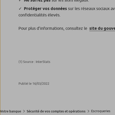
Ne surfez pas
sur les sites illégaux.
Protéger vos données
sur les réseaux sociaux a
confidentialités élevés.
Pour plus d’informations, consultez le
site du gou
(1) Source : InterStats
Publié le 16/03/2022
Escroqueries
Votre banque
Sécurité de vos comptes et opérations