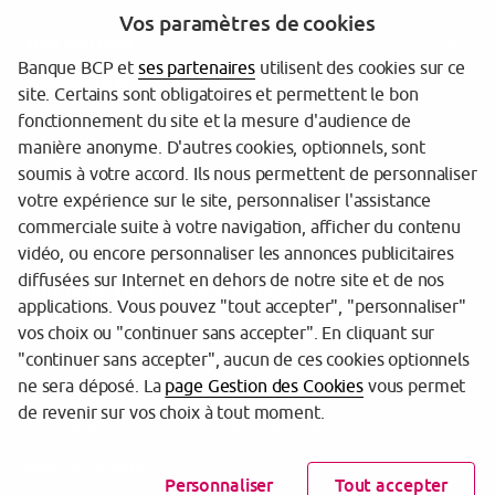
Vos paramètres de cookies
Nos marchés
Banque BCP et
ses partenaires
utilisent des cookies sur ce
Banque BCP
site. Certains sont obligatoires et permettent le bon
fonctionnement du site et la mesure d'audience de
manière anonyme. D'autres cookies, optionnels, sont
soumis à votre accord. Ils nous permettent de personnaliser
votre expérience sur le site, personnaliser l'assistance
commerciale suite à votre navigation, afficher du contenu
vidéo, ou encore personnaliser les annonces publicitaires
diffusées sur Internet en dehors de notre site et de nos
Tarifs et informations réglementaires
applications. Vous pouvez "tout accepter", "personnaliser"
vos choix ou "continuer sans accepter". En cliquant sur
Espace sécurité
"continuer sans accepter", aucun de ces cookies optionnels
Gestion des cookies
ne sera déposé. La
page Gestion des Cookies
vous permet
de revenir sur vos choix à tout moment.
Protection de vos données personnelles
Mentions légales
Personnaliser
Tout accepter